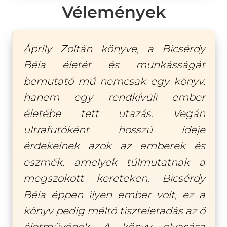
Vélemények
Áprily Zoltán könyve, a Bicsérdy
Béla életét és munkásságát
bemutató mű nemcsak egy könyv,
hanem egy rendkívüli ember
életébe tett utazás. Vegán
ultrafutóként hosszú ideje
érdekelnek azok az emberek és
eszmék, amelyek túlmutatnak a
megszokott kereteken. Bicsérdy
Béla éppen ilyen ember volt, ez a
könyv pedig méltó tiszteletadás az ő
életművének. A könyv olvasása