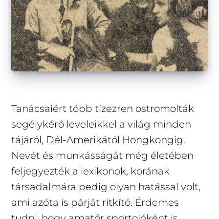
Tanácsaiért több tízezren ostromolták
segélykérő leveleikkel a világ minden
tájáról, Dél-Amerikától Hongkongig.
Nevét és munkásságát még életében
feljegyezték a lexikonok, korának
társadalmára pedig olyan hatással volt,
ami azóta is párját ritkító. Érdemes
tudni, hogy amatőr sportolóként is