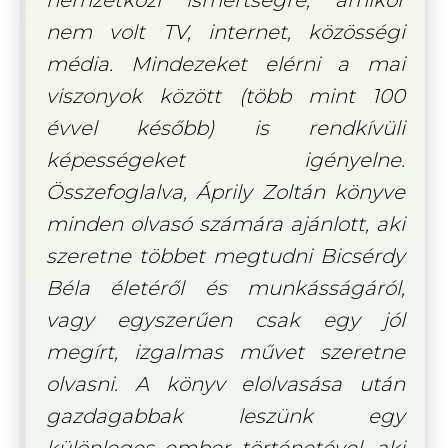
nem volt TV, internet, közösségi
média. Mindezeket elérni a mai
viszonyok között (több mint 100
évvel később) is rendkívüli
képességeket igényelne.
Összefoglalva, Áprily Zoltán könyve
minden olvasó számára ajánlott, aki
szeretne többet megtudni Bicsérdy
Béla életéről és munkásságáról,
vagy egyszerűen csak egy jól
megírt, izgalmas művet szeretne
olvasni. A könyv elolvasása után
gazdagabbak leszünk egy
különleges ember történetével, aki