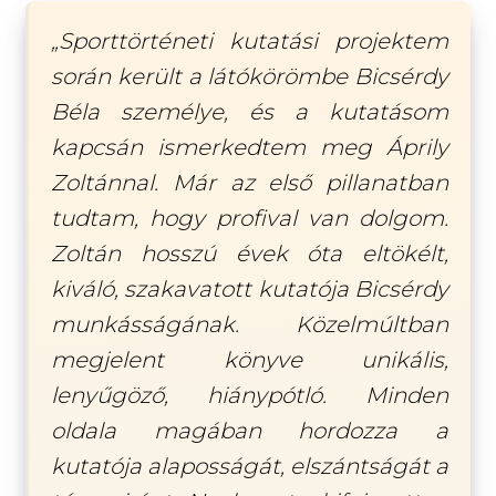
„Sporttörténeti kutatási projektem
során került a látókörömbe Bicsérdy
Béla személye, és a kutatásom
kapcsán ismerkedtem meg Áprily
Zoltánnal. Már az első pillanatban
tudtam, hogy profival van dolgom.
Zoltán hosszú évek óta eltökélt,
kiváló, szakavatott kutatója Bicsérdy
munkásságának. Közelmúltban
megjelent könyve unikális,
lenyűgöző, hiánypótló. Minden
oldala magában hordozza a
kutatója alaposságát, elszántságát a