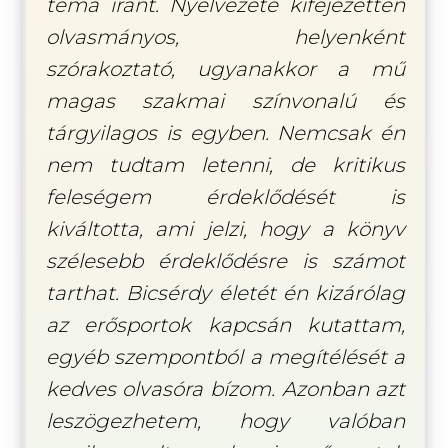
téma iránt. Nyelvezete kifejezetten
olvasmányos, helyenként
szórakoztató, ugyanakkor a mű
magas szakmai színvonalú és
tárgyilagos is egyben. Nemcsak én
nem tudtam letenni, de kritikus
feleségem érdeklődését is
kiváltotta, ami jelzi, hogy a könyv
szélesebb érdeklődésre is számot
tarthat. Bicsérdy életét én kizárólag
az erősportok kapcsán kutattam,
egyéb szempontból a megítélését a
kedves olvasóra bízom. Azonban azt
leszögezhetem, hogy valóban