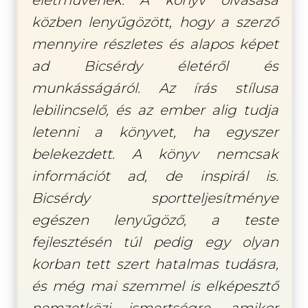
közben lenyűgözött, hogy a szerző
mennyire részletes és alapos képet
ad Bicsérdy életéről és
munkásságáról. Az írás stílusa
lebilincselő, és az ember alig tudja
letenni a könyvet, ha egyszer
belekezdett. A könyv nemcsak
információt ad, de inspirál is.
Bicsérdy sportteljesítménye
egészen lenyűgöző, a teste
fejlesztésén túl pedig egy olyan
korban tett szert hatalmas tudásra,
és még mai szemmel is elképesztő
nemzetközi ismertségre, amikor