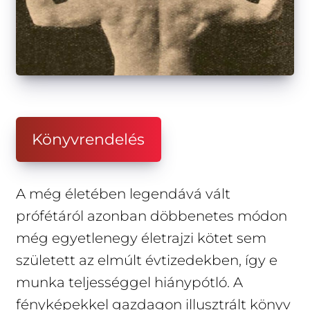
Könyvrendelés
A még életében legendává vált
prófétáról azonban döbbenetes módon
még egyetlenegy életrajzi kötet sem
született az elmúlt évtizedekben, így e
munka teljességgel hiánypótló. A
fényképekkel gazdagon illusztrált könyv