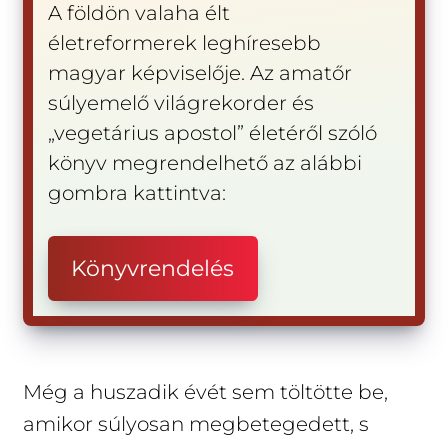
A földön valaha élt
életreformerek leghíresebb
magyar képviselője. Az amatőr
súlyemelő világrekorder és
„vegetárius apostol” életéről szóló
könyv megrendelhető az alábbi
gombra kattintva:
Könyvrendelés
Még a huszadik évét sem töltötte be,
amikor súlyosan megbetegedett, s