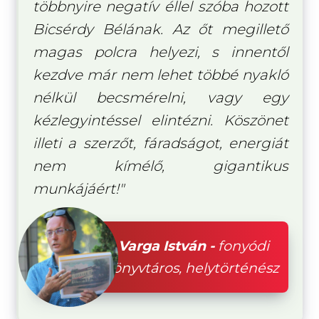
többnyire negatív éllel szóba hozott
Bicsérdy Bélának. Az őt megillető
magas polcra helyezi, s innentől
kezdve már nem lehet többé nyakló
nélkül becsmérelni, vagy egy
kézlegyintéssel elintézni. Köszönet
illeti a szerzőt, fáradságot, energiát
nem kímélő, gigantikus
munkájáért!"
Varga István -
fonyódi
könyvtáros, helytörténész