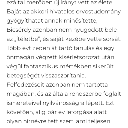
ezáltal merőben új irányt vett az élete.
Baját az akkori hivatalos orvostudomány
gyógyíthatatlannak minősítette,
Bicsérdy azonban nem nyugodott bele
az „ítéletbe”, és saját kezébe vette sorsát.
Több évtizeden át tartó tanulás és egy
önmagán végzett kísérletsorozat után
végül fantasztikus mértékben sikerült
betegségét visszaszorítania.
Felfedezéseit azonban nem tartotta
magában, és az általa rendszerbe foglalt
ismereteivel nyilvánosságra lépett. Ezt
követően, alig pár év leforgása alatt
olyan hírnévre tett szert, ami teljesen