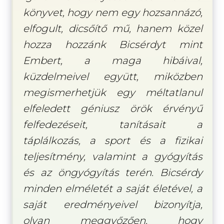
könyvet, hogy nem egy hozsannázó,
elfogult, dicsőítő mű, hanem közel
hozza hozzánk Bicsérdyt mint
Embert, a maga hibáival,
küzdelmeivel együtt, miközben
megismerhetjük egy méltatlanul
elfeledett géniusz örök érvényű
felfedezéseit, tanításait a
táplálkozás, a sport és a fizikai
teljesítmény, valamint a gyógyítás
és az öngyógyítás terén. Bicsérdy
minden elméletét a saját életével, a
saját eredményeivel bizonyítja,
olyan meggyőzően, hogy