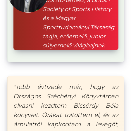
Society of Sports History
és a Magyar
Sporttudományi Társaság
tagja, erőemelő, junior
súlyemelő világbajnok
"Több évtizede már, hogy az
Országos Széchényi Könyvtárban
olvasni kezdtem Bicsérdy Béla
könyveit. Órákat töltöttem el, és az
ámulattól kapkodtam a levegőt,