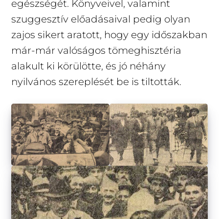
egészségét. Könyveivel, valamint
szuggesztív előadásaival pedig olyan
zajos sikert aratott, hogy egy időszakban
már-már valóságos tömeghisztéria
alakult ki körülötte, és jó néhány
nyilvános szereplését be is tiltották.