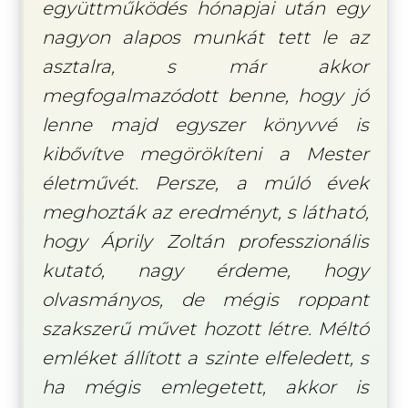
együttműködés hónapjai után egy
nagyon alapos munkát tett le az
asztalra, s már akkor
megfogalmazódott benne, hogy jó
lenne majd egyszer könyvvé is
kibővítve megörökíteni a Mester
életművét. Persze, a múló évek
meghozták az eredményt, s látható,
hogy Áprily Zoltán professzionális
kutató, nagy érdeme, hogy
olvasmányos, de mégis roppant
szakszerű művet hozott létre. Méltó
emléket állított a szinte elfeledett, s
ha mégis emlegetett, akkor is