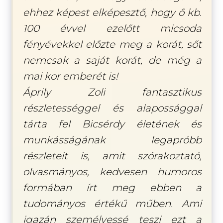
ehhez képest elképesztő, hogy ő kb.
100 évvel ezelőtt micsoda
fényévekkel előzte meg a korát, sőt
nemcsak a saját korát, de még a
mai kor emberét is!
Áprily Zoli fantasztikus
részletességgel és alapossággal
tárta fel Bicsérdy életének és
munkásságának legapróbb
részleteit is, amit szórakoztató,
olvasmányos, kedvesen humoros
formában írt meg ebben a
tudományos értékű műben. Ami
igazán személyessé teszi ezt a