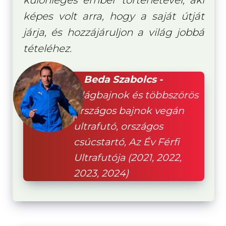
képes volt arra, hogy a saját útját
járja, és hozzájáruljon a világ jobbá
tételéhez.
Beda Szabolcs -
világbajnok és többszörös
országos bajnok vegán
ultrafutó, országos
csúcstartó, Az Év Férfi
Ultrafutója (2021, 2022,
2023, 2024)