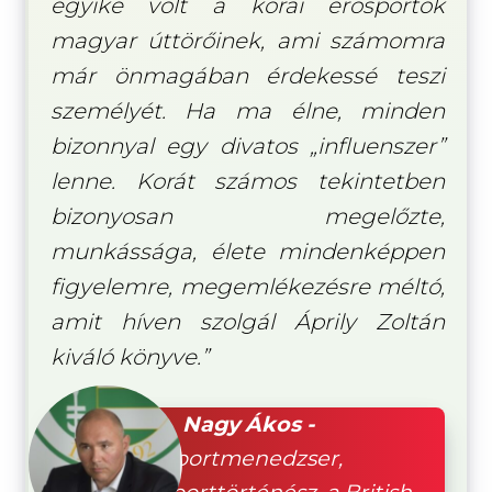
egyike volt a korai erősportok
magyar úttörőinek, ami számomra
már önmagában érdekessé teszi
személyét. Ha ma élne, minden
bizonnyal egy divatos „influenszer”
lenne. Korát számos tekintetben
bizonyosan megelőzte,
munkássága, élete mindenképpen
figyelemre, megemlékezésre méltó,
amit híven szolgál Áprily Zoltán
kiváló könyve.”
Nagy Ákos -
Sportmenedzser,
sporttörténész, a British