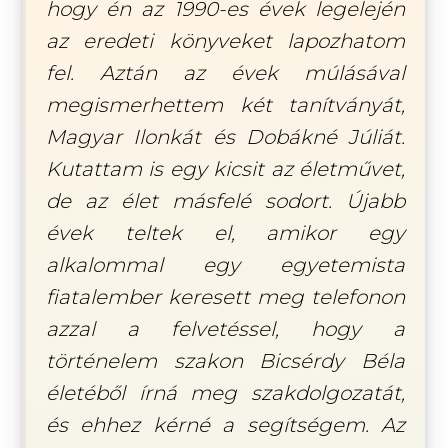
hogy én az 1990-es évek legelején
az eredeti könyveket lapozhatom
fel. Aztán az évek múlásával
megismerhettem két tanítványát,
Magyar Ilonkát és Dobákné Júliát.
Kutattam is egy kicsit az életművet,
de az élet másfelé sodort. Újabb
évek teltek el, amikor egy
alkalommal egy egyetemista
fiatalember keresett meg telefonon
azzal a felvetéssel, hogy a
történelem szakon Bicsérdy Béla
életéből írná meg szakdolgozatát,
és ehhez kérné a segítségem. Az