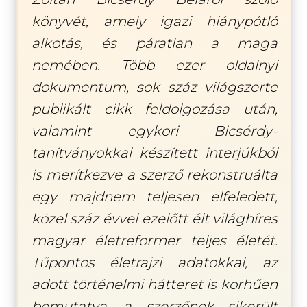
könyvét, amely igazi hiánypótló
alkotás, és páratlan a maga
nemében. Több ezer oldalnyi
dokumentum, sok száz világszerte
publikált cikk feldolgozása után,
valamint egykori Bicsérdy-
tanítványokkal készített interjúkból
is merítkezve a szerző rekonstruálta
egy majdnem teljesen elfeledett,
közel száz évvel ezelőtt élt világhíres
magyar életreformer teljes életét.
Tűpontos életrajzi adatokkal, az
adott történelmi hátteret is korhűen
bemutatva, a szerzőnek sikerült