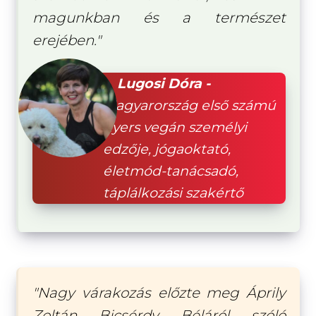
magunkban és a természet
erejében."
Lugosi Dóra -
Magyarország első számú
nyers vegán személyi
edzője, jógaoktató,
életmód-tanácsadó,
táplálkozási szakértő
"Nagy várakozás előzte meg Áprily
Zoltán Bicsérdy Béláról szóló