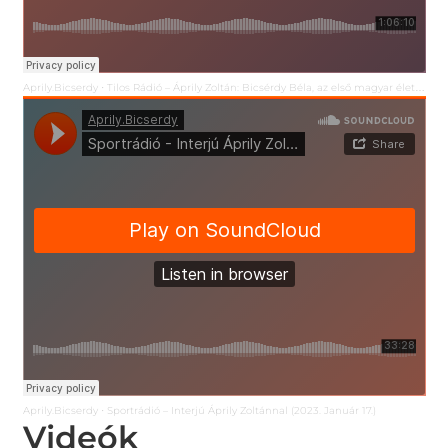
Aprily.Bicserdy
Tilos Rádió – Áprily Zoltán: Bicsérdy Béla, az első magyar életmódreformer 2. rész (2023. 08. 13.)
·
Aprily.Bicserdy
Sportrádió – Interjú Áprily Zoltánnal (2023. Január 17.)
·
Videók