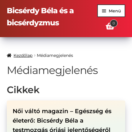
Ugrás
Kilépés
Bicsérdy Béla és a
Menü
a
a
bicsérdyzmus
navigációhoz
tartalomba
0
Kezdőlap
Kezdőlap
Médiamegjelenés
Könyvrendelés
Médiamegjelenés
Médiamegjelenés
Cikkek
Kapcsolat
Női váltó magazin – Egészség és
életerő: Bicsérdy Béla a
testmozgás óriási jelentőségéről