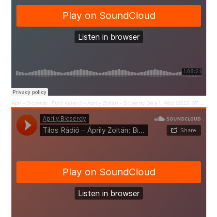
Aprily.Bicserdy
Futó Kaland – Áprily Zoltán – Bicsérdy Béla 1. Rész (2023. 07. 30.)
·